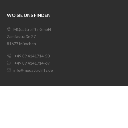
WO SIE UNS FINDEN
MQuattrolifts GmbH
Zamilastraße 27
81677 München
+49 89 4141714-50
+49 89 4141714-69
info@mquattrolifts.de